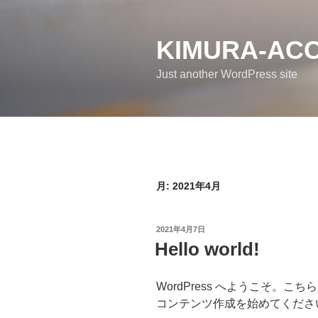
コ
ン
テ
KIMURA-ACC
ン
Just another WordPress site
ツ
へ
ス
キ
ッ
プ
月:
2021年4月
投
2021年4月7日
稿
Hello world!
日:
WordPress へようこそ。
コンテンツ作成を始めてくださ